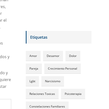
res,
ir
r el
.
Etiquetas
os
Amor
Desamor
Dolor
ndos y
Pareja
Crecimiento Personal
ido y
quiere
Lgbt
Narcisismo
star
Relaciones Toxicas
Psicoterapia
Constelaciones Familiares