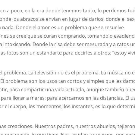
oco a poco, en la era donde tenemos tanto, lo perdemos to
nde los abrazos se envían en lugar de darlos, donde el sex
 la nada. Donde el amor es un problema que se resuelve
iones se cree que se curan comprando, tomando o evadiend
a intoxicando. Donde la risa debe ser mesurada y a ratos u
as fotos son un estandarte para decirles a otros: “estoy viv
 el problema. La televisión no es el problema. La música no e
 El problema son los usos tan cortos y simples que les dam
entir, para compartir una vida actuada, aunque también pu
para llorar a mares, para acercarnos en las distancias. El u
r el cuerpo, los momentos, los instantes, es lo que determi
s creaciones. Nuestros padres, nuestros abuelos, tejiero
 lo que puede, lo que tiene. Nos ayudan a crearnos, nos en