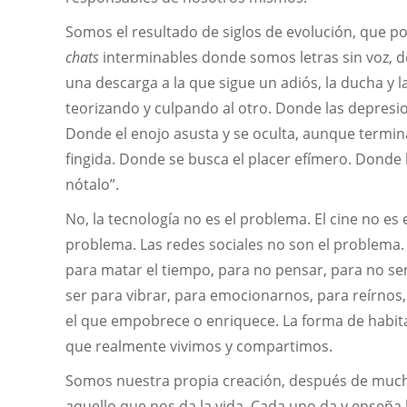
Somos el resultado de siglos de evolución, que p
chats
interminables donde somos letras sin voz, do
una descarga a la que sigue un adiós, la ducha y
teorizando y culpando al otro. Donde las depres
Donde el enojo asusta y se oculta, aunque termin
fingida. Donde se busca el placer efímero. Donde l
nótalo”.
No, la tecnología no es el problema. El cine no es
problema. Las redes sociales no son el problema.
para matar el tiempo, para no pensar, para no s
ser para vibrar, para emocionarnos, para reírnos, 
el que empobrece o enriquece. La forma de habita
que realmente vivimos y compartimos.
Somos nuestra propia creación, después de mucha
aquello que nos da la vida. Cada uno da y enseña