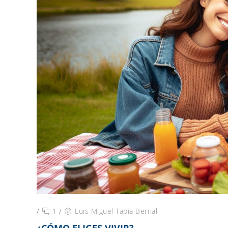
/
1
/
Luis Miguel Tapia Bernal