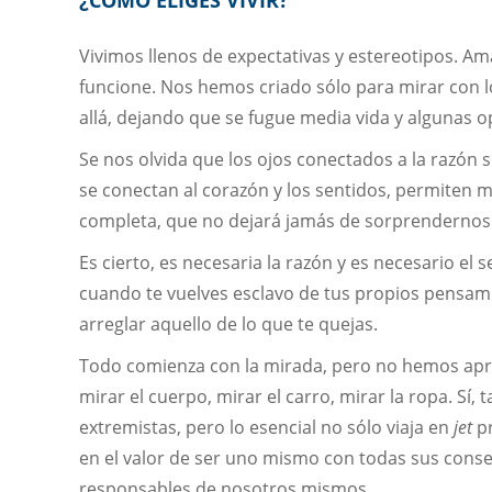
¿CÓMO ELIGES VIVIR?
Vivimos llenos de expectativas y estereotipos. 
funcione. Nos hemos criado sólo para mirar con lo
allá, dejando que se fugue media vida y algunas 
Se nos olvida que los ojos conectados a la razón
se conectan al corazón y los sentidos, permiten m
completa, que no dejará jamás de sorprendernos
Es cierto, es necesaria la razón y es necesario el
cuando te vuelves esclavo de tus propios pensami
arreglar aquello de lo que te quejas.
Todo comienza con la mirada, pero no hemos apre
mirar el cuerpo, mirar el carro, mirar la ropa. S
extremistas, pero lo esencial no sólo viaja en
jet
pr
en el valor de ser uno mismo con todas sus consecue
responsables de nosotros mismos.