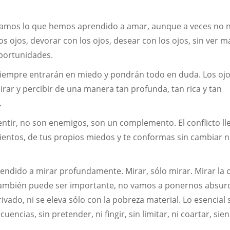
Amamos lo que hemos aprendido a amar, aunque a veces no 
s ojos, devorar con los ojos, desear con los ojos, sin ver m
oportunidades.
 siempre entrarán en miedo y pondrán todo en duda. Los oj
irar y percibir de una manera tan profunda, tan rica y tan
.
 sentir, no son enemigos, son un complemento. El conflicto ll
entos, de tus propios miedos y te conformas sin cambiar n
ndido a mirar profundamente. Mirar, sólo mirar. Mirar la c
í, también puede ser importante, no vamos a ponernos absur
ivado, ni se eleva sólo con la pobreza material. Lo esencial 
ncias, sin pretender, ni fingir, sin limitar, ni coartar, sie