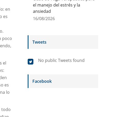
el manejo del estrés y la
do: en
ansiedad
o es
16/08/2026
o.
n poco
Tweets
iendo,
No public Tweets found
s el
os:
eden
Facebook
so es
na lo
n todo
señan