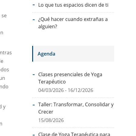
Lo que tus espacios dicen de ti
a se
¿Qué hacer cuando extrañas a
alguien?
en
ntras
Agenda
de
odos
Clases presenciales de Yoga
 un
Terapéutico
endo
04/03/2026 - 16/12/2026
Taller: Transformar, Consolidar y
d y
Crecer
15/08/2026
en
Clase de Yoga Terapéutica para