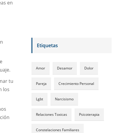
eas en
s
in
Etiquetas
te
Amor
Desamor
Dolor
uaje.
nar tu
Pareja
Crecimiento Personal
n los
Lgbt
Narcisismo
nos
Relaciones Toxicas
Psicoterapia
ación
Constelaciones Familiares