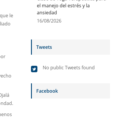
el manejo del estrés y la
ansiedad
que le
16/08/2026
liado
Tweets
por
No public Tweets found
vecho
Facebook
Ojalá
ondad.
 menos