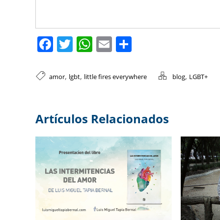
Facebook
Twitter
WhatsApp
Email
Compartir
,
,
,
amor
lgbt
little fires everywhere
blog
LGBT+
Artículos Relacionados