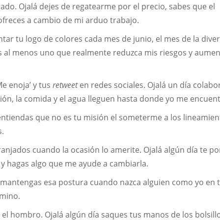
do. Ojalá dejes de regatearme por el precio, sabes que el
ofreces a cambio de mi arduo trabajo.
ntar tu logo de colores cada mes de junio, el mes de la dive
icos al menos uno que realmente reduzca mis riesgos y aume
Me enoja’ y tus
retweet
en redes sociales. Ojalá un día colabo
ción, la comida y el agua lleguen hasta donde yo me encuen
 entiendas que no es tu misión el someterme a los lineamien
s.
anjados cuando la ocasión lo amerite. Ojalá algún día te p
 y hagas algo que me ayude a cambiarla.
á mantengas esa postura cuando nazca alguien como yo en 
amino.
el hombro. Ojalá algún día saques tus manos de los bolsillo