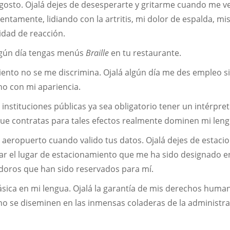
gosto. Ojalá dejes de desesperarte y gritarme cuando me v
ntamente, lidiando con la artritis, mi dolor de espalda, mi
idad de reacción.
algún día tengas menús
Braille
en tu restaurante.
ento no se me discrimina. Ojalá algún día me des empleo s
no con mi apariencia.
instituciones públicas ya sea obligatorio tener un intérpre
ue contratas para tales efectos realmente dominen mi leng
 aeropuerto cuando valido tus datos. Ojalá dejes de estacio
iar el lugar de estacionamiento que me ha sido designado e
nodoros que han sido reservados para mí.
ásica en mi lengua. Ojalá la garantía de mis derechos huma
no se diseminen en las inmensas coladeras de la administr