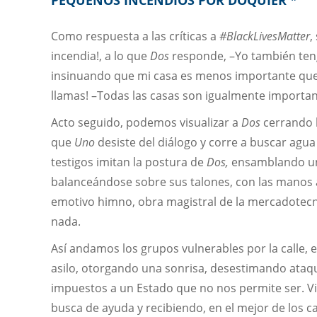
PEQUEÑOS INCENDIOS POR DOQUIER *
Como respuesta a las críticas a
#BlackLivesMatter
,
incendia!, a lo que
Dos
responde, –Yo también tengo
insinuando que mi casa es menos importante que 
llamas! –Todas las casas son igualmente importa
Acto seguido, podemos visualizar a
Dos
cerrando l
que
Uno
desiste del diálogo y corre a buscar agua
testigos imitan la postura de
Dos,
ensamblando una
balanceándose sobre sus talones, con las manos a
emotivo himno, obra magistral de la mercadotecn
nada.
Así andamos los grupos vulnerables por la calle,
asilo, otorgando una sonrisa, desestimando ata
impuestos a un Estado que no nos permite ser. Vi
busca de ayuda y recibiendo, en el mejor de los c