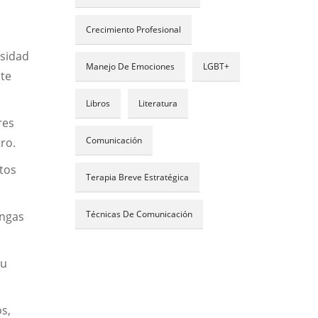
Crecimiento Profesional
rsidad
Manejo De Emociones
LGBT+
nte
Libros
Literatura
res
Comunicación
tro.
tos
Terapia Breve Estratégica
Técnicas De Comunicación
ongas
tu
s,