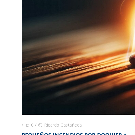
/
0
/
Ricardo Castañeda