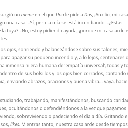
 surgió un
meme
en el que
Uno
le pide a
Dos
, ¡Auxilio, mi cas
 una casa. –Sí, pero la mía se está incendiando. –¿Estas
la tuya? –No, estoy pidiendo ayuda, ¡porque mi casa arde 
ntes.
os ojos, sonriendo y balanceándose sobre sus talones, mie
 para apagar su pequeño incendio y, a lo lejos, centenares 
 inmensa hilera humana de ‘empatía universal’, todas y t
dentro de sus bolsillos y los ojos bien cerrados, cantando
ia, enviando abrazos, oraciones y buena vibra… vaya, haci
 estudiando, trabajando, manifestándonos, buscando carida
ques, ocultándonos o defendiéndonos a la vez que pagamos
viendo, sobreviviendo o padeciendo el día a día. Gritando 
asos,
likes
. Mientras tanto, nuestra casa arde desde tiempos