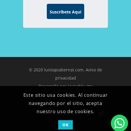
© 2020 luistapiabernal.com.
Aviso de
privacidad
Desarrollo por
Hunabku.mx
Este sitio usa cookies. Al continuar
Podcast
navegando por el sitio, acepta
nuestro uso de cookies.
Redes Sociales
OK