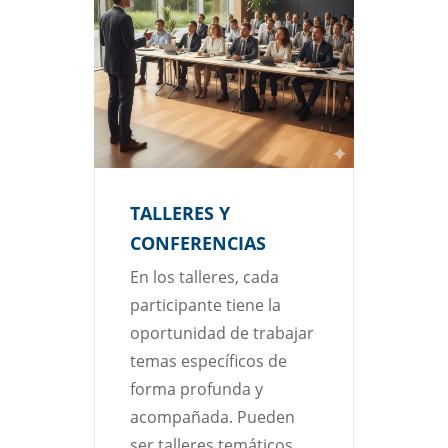
TALLERES Y
AT
CONFERENCIAS
EM
jar
En los talleres, cada
Pen
participante tiene la
nec
oportunidad de trabajar
de 
ue
temas específicos de
neg
ar
forma profunda y
rea
ar
acompañada. Pueden
un 
,
ser talleres temáticos,
per