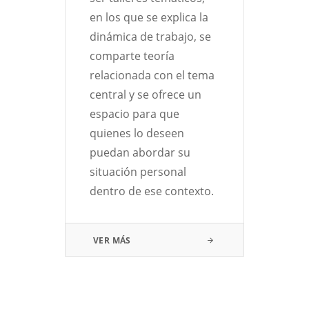
en los que se explica la
de 
dinámica de trabajo, se
pro
comparte teoría
rec
relacionada con el tema
de 
central y se ofrece un
pers
espacio para que
cre
quienes lo deseen
lab
 se
puedan abordar su
col
s y
situación personal
ori
ndo
dentro de ese contexto.
hum
y
gen
cre
VER MÁS
sos
áre