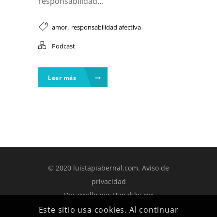
responsabilidad...
,
amor
responsabilidad afectiva
Podcast
Leer más
© 2020 luistapiabernal.com.
Aviso de
privacidad
Desarrollo por
Hunabku.mx
Este sitio usa cookies. Al continuar