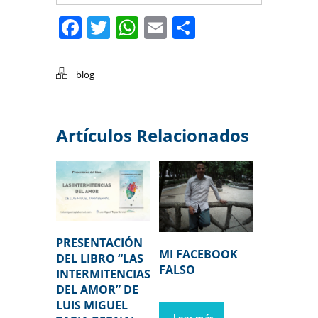
Facebook
Twitter
WhatsApp
Email
Compartir
blog
Artículos Relacionados
PRESENTACIÓN
MI FACEBOOK
DEL LIBRO “LAS
FALSO
INTERMITENCIAS
DEL AMOR” DE
LUIS MIGUEL
Leer más