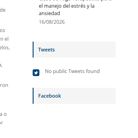
el manejo del estrés y la
nde
ansiedad
16/08/2026
los
n el
elos,
Tweets
a,
No public Tweets found
eron
d
Facebook
a o
or