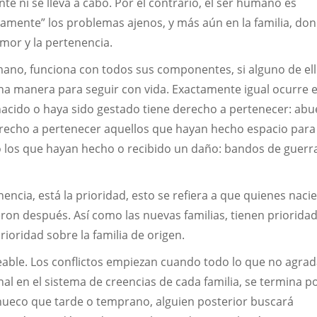
e ni se lleva a cabo. Por el contrario, el ser humano es
icamente” los problemas ajenos, y más aún en la familia, do
amor y la pertenencia.
mano, funciona con todos sus componentes, si alguno de el
na manera para seguir con vida. Exactamente igual ocurre e
acido o haya sido gestado tiene derecho a pertenecer: abu
recho a pertenecer aquellos que hayan hecho espacio para
mo los que hayan hecho o recibido un daño: bandos de guerr
ncia, está la prioridad, esto se refiera a que quienes naci
ron después. Así como las nuevas familias, tienen priorida
rioridad sobre la familia de origen.
eable. Los conflictos empiezan cuando todo lo que no agrad
al en el sistema de creencias de cada familia, se termina p
n hueco que tarde o temprano, alguien posterior buscará