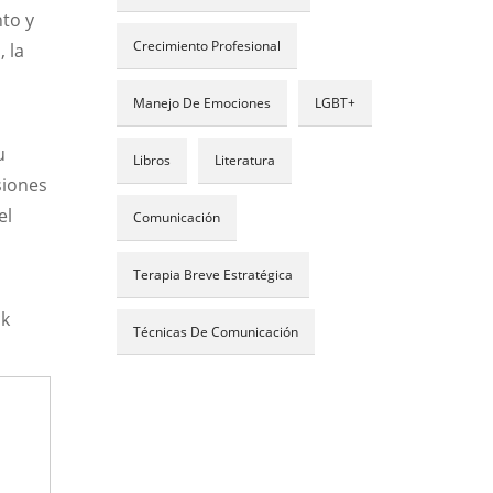
nto y
Crecimiento Profesional
 la
Manejo De Emociones
LGBT+
u
Libros
Literatura
siones
el
Comunicación
Terapia Breve Estratégica
ck
Técnicas De Comunicación