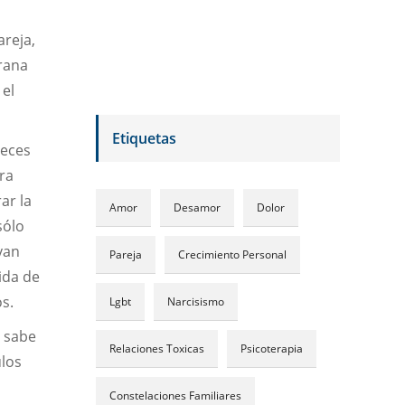
reja,
rana
 el
Etiquetas
veces
ra
ar la
Amor
Desamor
Dolor
sólo
van
Pareja
Crecimiento Personal
ida de
os.
Lgbt
Narcisismo
 sabe
Relaciones Toxicas
Psicoterapia
ulos
Constelaciones Familiares