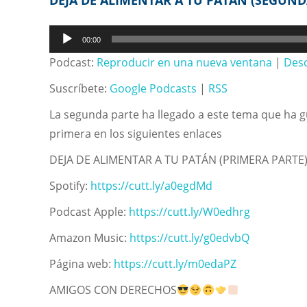
DEJA DE ALIMENTAR A TU PATÁN (SEGUND
Reproductor
00:00
de
Podcast:
Reproducir en una nueva ventana
|
Des
audio
Suscríbete:
Google Podcasts
|
RSS
La segunda parte ha llegado a este tema que ha 
primera en los siguientes enlaces
DEJA DE ALIMENTAR A TU PATÁN (PRIMERA PARTE
Spotify:
https://cutt.ly/a0egdMd
Podcast Apple:
https://cutt.ly/W0edhrg
Amazon Music:
https://cutt.ly/g0edvbQ
Página web:
https://cutt.ly/m0edaPZ
AMIGOS CON DERECHOS