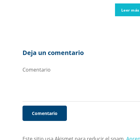
Leer má
Deja un comentario
Este sitio usa Akismet para reducir el spam.
Apren