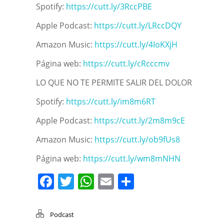
Spotify:
https://cutt.ly/3RccPBE
Apple Podcast:
https://cutt.ly/LRccDQY
Amazon Music:
https://cutt.ly/4IoKXjH
Página web:
https://cutt.ly/cRcccmv
LO QUE NO TE PERMITE SALIR DEL DOLOR
Spotify:
https://cutt.ly/im8m6RT
Apple Podcast:
https://cutt.ly/2m8m9cE
Amazon Music:
https://cutt.ly/ob9fUs8
Página web:
https://cutt.ly/wm8mNHN
Facebook
Twitter
WhatsApp
Email
Compartir
Podcast