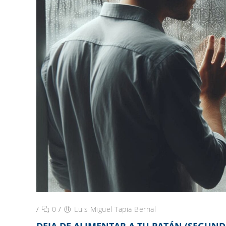
/
0
/
Luis Miguel Tapia Bernal