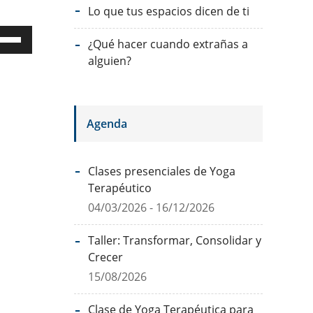
Lo que tus espacios dicen de ti
liza
¿Qué hacer cuando extrañas a
alguien?
las
echa
Agenda
riba/abajo
ra
Clases presenciales de Yoga
mentar
Terapéutico
04/03/2026 - 16/12/2026
sminuir
Taller: Transformar, Consolidar y
lumen.
Crecer
15/08/2026
Clase de Yoga Terapéutica para