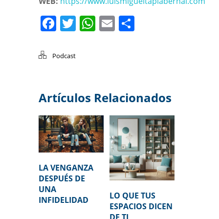
WEB:
https://www.luismigueltapiabernal.com
Facebook
Twitter
WhatsApp
Email
Compartir
Podcast
Artículos Relacionados
LA VENGANZA
DESPUÉS DE
UNA
LO QUE TUS
INFIDELIDAD
ESPACIOS DICEN
DE TI