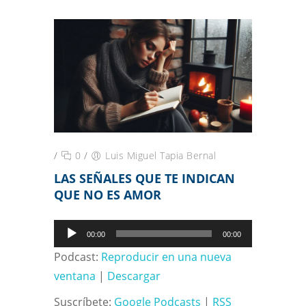
/
0
/
Luis Miguel Tapia Bernal
LAS SEÑALES QUE TE INDICAN
QUE NO ES AMOR
Reproductor
00:00
00:00
de
Podcast:
Reproducir en una nueva
audio
ventana
|
Descargar
Suscríbete:
Google Podcasts
|
RSS