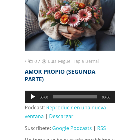
/
0
/
Luis Miguel Tapia Bernal
AMOR PROPIO (SEGUNDA
PARTE)
Reproductor
00:00
00:00
de
Podcast:
Reproducir en una nueva
audio
ventana
|
Descargar
Suscríbete:
Google Podcasts
|
RSS
Un tema que ha gustado muchísimo y