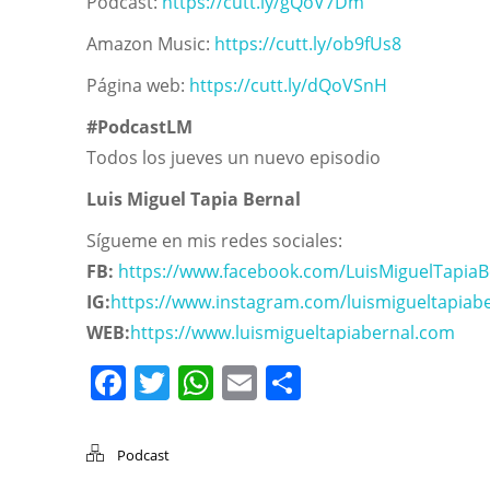
Podcast:
https://cutt.ly/gQoV7Dm
Amazon Music:
https://cutt.ly/ob9fUs8
Página web:
https://cutt.ly/dQoVSnH
#PodcastLM
Todos los jueves un nuevo episodio
Luis Miguel Tapia Bernal
Sígueme en mis redes sociales:
FB:
https://www.facebook.com/LuisMiguelTapiaB
IG:
https://www.instagram.com/luismigueltapiab
WEB:
https://www.luismigueltapiabernal.com
Facebook
Twitter
WhatsApp
Email
Compartir
Podcast