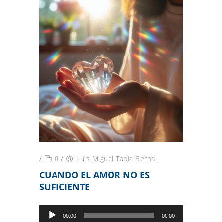
/
0
/
Luis Miguel Tapia Bernal
CUANDO EL AMOR NO ES
SUFICIENTE
Reproductor
00:00
00:00