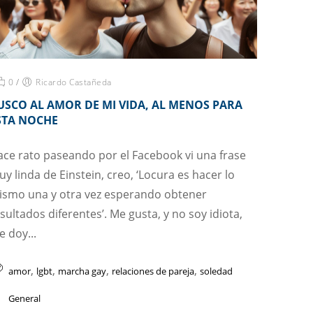
0
/
Ricardo Castañeda
USCO AL AMOR DE MI VIDA, AL MENOS PARA
STA NOCHE
ce rato paseando por el Facebook vi una frase
y linda de Einstein, creo, ‘Locura es hacer lo
ismo una y otra vez esperando obtener
sultados diferentes’. Me gusta, y no soy idiota,
 doy...
,
,
,
,
amor
lgbt
marcha gay
relaciones de pareja
soledad
General