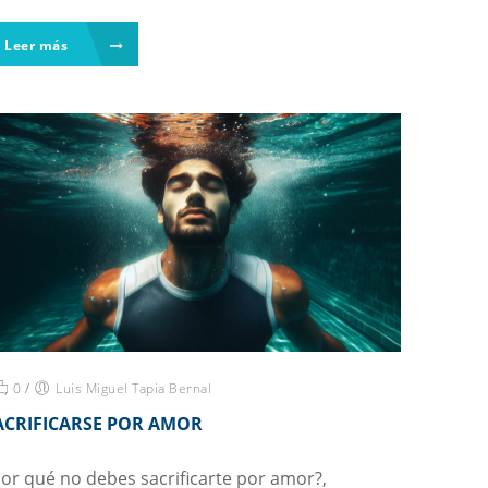
Leer más
0
/
Luis Miguel Tapia Bernal
ACRIFICARSE POR AMOR
or qué no debes sacrificarte por amor?,