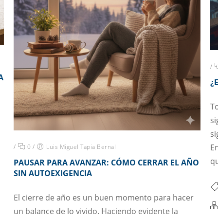
/
A
¿
T
si
si
En
/
0
/
Luis Miguel Tapia Bernal
qu
PAUSAR PARA AVANZAR: CÓMO CERRAR EL AÑO
SIN AUTOEXIGENCIA
El cierre de año es un buen momento para hacer
un balance de lo vivido. Haciendo evidente la