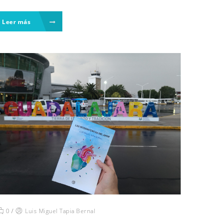
Leer más
0
/
Luis Miguel Tapia Bernal