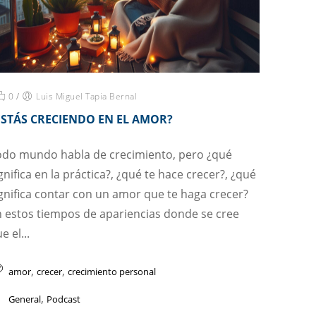
0
/
Luis Miguel Tapia Bernal
ESTÁS CRECIENDO EN EL AMOR?
odo mundo habla de crecimiento, pero ¿qué
gnifica en la práctica?, ¿qué te hace crecer?, ¿qué
gnifica contar con un amor que te haga crecer?
 estos tiempos de apariencias donde se cree
e el...
,
,
amor
crecer
crecimiento personal
,
General
Podcast