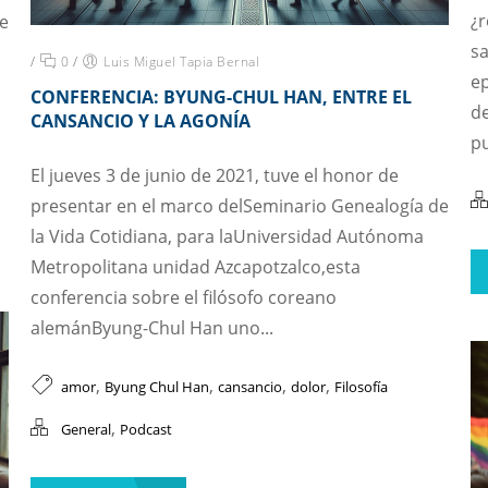
¿
e
sa
o
/
0
/
Luis Miguel Tapia Bernal
e
CONFERENCIA: BYUNG-CHUL HAN, ENTRE EL
d
CANSANCIO Y LA AGONÍA
pu
El jueves 3 de junio de 2021, tuve el honor de
presentar en el marco delSeminario Genealogía de
la Vida Cotidiana, para laUniversidad Autónoma
Metropolitana unidad Azcapotzalco,esta
conferencia sobre el filósofo coreano
alemánByung-Chul Han uno...
,
,
,
,
amor
Byung Chul Han
cansancio
dolor
Filosofía
,
General
Podcast