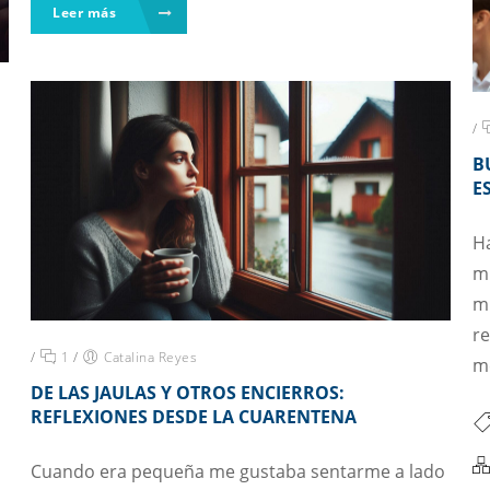
Leer más
/
B
E
Ha
mu
m
re
/
1
/
Catalina Reyes
me
DE LAS JAULAS Y OTROS ENCIERROS:
REFLEXIONES DESDE LA CUARENTENA
Cuando era pequeña me gustaba sentarme a lado