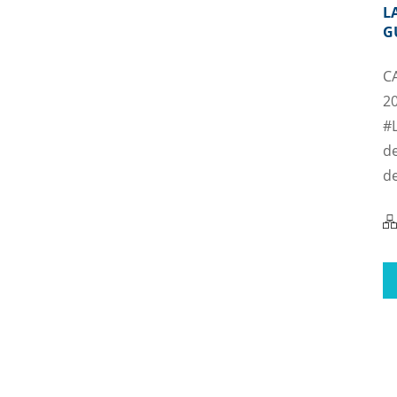
L
G
C
20
#L
de
de